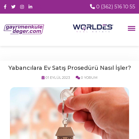
0 (362) 516 10 55
Yabancılara Ev Satış Prosedürü Nasıl İşler?
01 EYLÜL 2023
0 YORUM