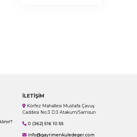
İLETIŞIM
Körfez Mahallesi Mustafa Çavuş
Caddesi No:3 D:3 Atakum/Samsun
lınır?
0 (362) 516 10 55
info@gayrimenkuledeger.com