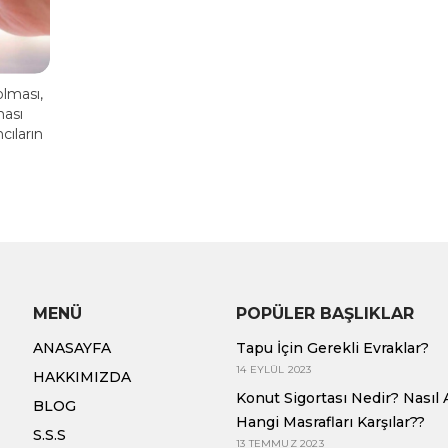
olması,
ması
ıların
MENÜ
POPÜLER BAŞLIKLAR
ANASAYFA
Tapu İçin Gerekli Evraklar?
14 EYLÜL 2023
HAKKIMIZDA
Konut Sigortası Nedir? Nasıl A
BLOG
Hangi Masrafları Karşılar??
S.S.S
13 TEMMUZ 2023