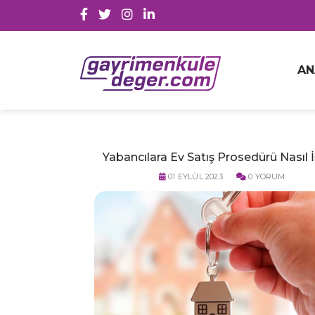
AN
Yabancılara Ev Satış Prosedürü Nasıl İ
01 EYLÜL 2023
0 YORUM